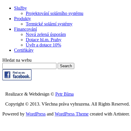
Služby
Projektování solárního systému
Produkty
Termické solární systémy
Financování
Nová zelená úsporám
Dotace hl.m. Prahy
Úvěr a dotace 10%
Certifikáty
Hledat na webu
Realizace & Webdesign ©
Petr Bíma
Copyright © 2013. Všechna práva vyhrazena. All Rights Reserved.
Powered by
WordPress
and
WordPress Theme
created with Artisteer.