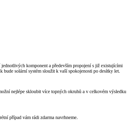
í jednotlivých komponent a především propojení s již existujícími
solární systém sloužit k vaší spokojenosti po desítky let.
možní nejlépe skloubit více topných okruhů a v celkovém výsledku
rétní případ vám rádi zdarma navrhneme.