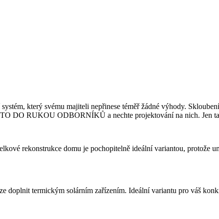
ční systém, který svému majiteli nepřinese téměř žádné výhody. Sklouben
O DO RUKOU ODBORNÍKŮ a nechte projektování na nich. Jen tak bude 
elkové rekonstrukce domu je pochopitelně ideální variantou, protože u
 doplnit termickým solárním zařízením. Ideální variantu pro váš konk