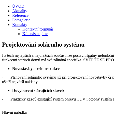
ÚVOD
Aktuality
Reference
Fotogalerie
Kontakty
Kontaktní formulář
Kde nás najdete
Projektování solárního systému
I z těch nejlepších a nejdražších součástí lze postavit špatný nefunk
funkcemi starších domů má svá záludná specifika. SVĚŘTE SE PROT
Novostavby a rekonstrukce
- Plánování solárního systému již při projektování novostavby či c
ušetří největší náklady.
Dovybavení stávajících staveb
- Prakticky každý existující systém ohřevu TUV i otopný systém lze
Hlavní nabídka